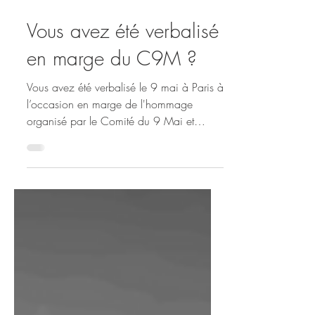
2 juin
1 min de lecture
Vous avez été verbalisé
en marge du C9M ?
Vous avez été verbalisé le 9 mai à Paris à
l’occasion en marge de l'hommage
organisé par le Comité du 9 Mai et
interdit par la Préfecture ? Comme de
nombreux militants nationalistes, vous
estimez cette contravention injustifiée et
souhaitez la contester ? Les avocats et
juristes du Comité de Liaison et d’Aide
Nationaliste ont élaboré un modèle de
lettre de contestation prêt à l’emploi.
N’attendez pas : le délai de contestation
est limité à 45 jours après la notificati