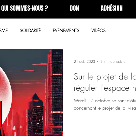
QUI SOMMES-NOUS ?
DON
ADHÉSION
ISME
SOLIDARITÉ
ÉVÈNEMENTS
VIDÉOS
21 oct. 2023
3 min de lecture
Sur le projet de lo
réguler l'espace 
Mardi 17 octobre se sont clôtu
concernant le projet de loi visa