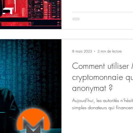
8 mars 2023
2 min de lecture
Comment utiliser
cryptomonnaie qui
anonymat ?
Aujoud'hui, les autorités n'hési
simples donateurs qui financen