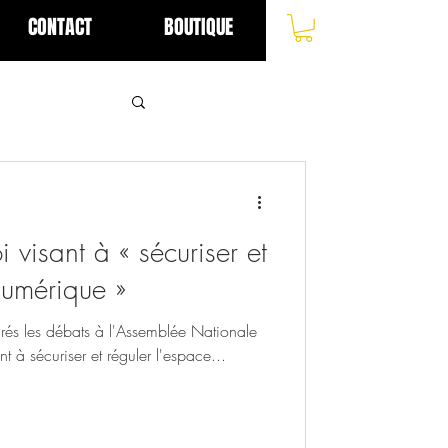
CONTACT
BOUTIQUE
i visant à « sécuriser et
numérique »
rés les débats à l'Assemblée Nationale
nt à sécuriser et réguler l'espace...