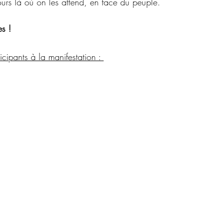
jours là où on les attend, en face du peuple.
s !
ipants à la manifestation : 