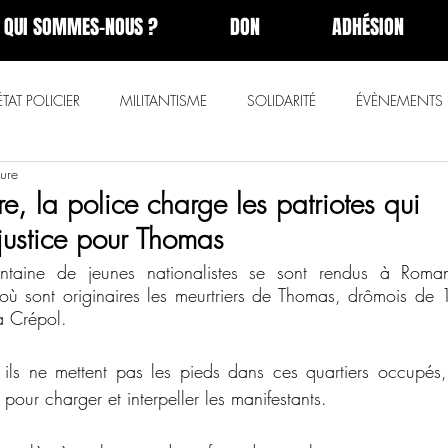
QUI SOMMES-NOUS ?
DON
ADHÉSION
ÉTAT POLICIER
MILITANTISME
SOLIDARITÉ
ÉVÈNEMENTS
ture
re, la police charge les patriotes qui
ustice pour Thomas
taine de jeunes nationalistes se sont rendus à Romans-
'où sont originaires les meurtriers de Thomas, drômois de 
à Crépol.
 ils ne mettent pas les pieds dans ces quartiers occupés, 
 pour charger et interpeller les manifestants. 