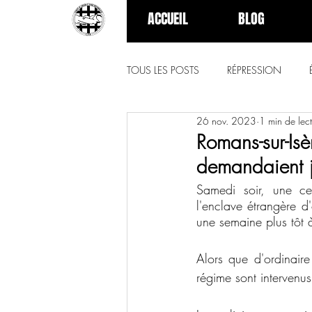
ACCUEIL
BLOG
TOUS LES POSTS
RÉPRESSION
26 nov. 2023
1 min de lec
Romans-sur-Isè
demandaient j
Samedi soir, une cen
l'enclave étrangère d
une semaine plus tôt 
Alors que d'ordinaire
régime sont intervenus