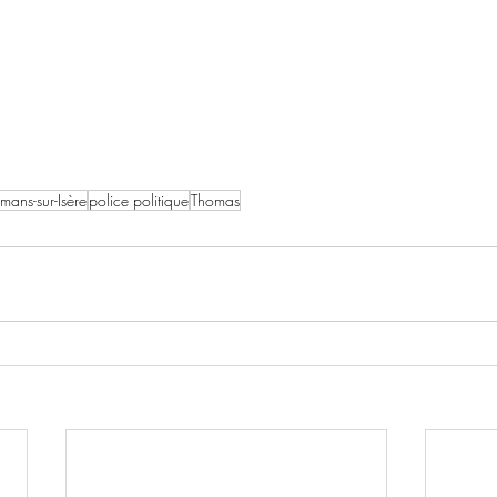
mans-sur-Isère
police politique
Thomas