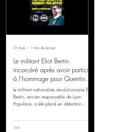
31 mars
1 min de lecture
Le militant Eliot Bertin
incarcéré après avoir participé
à l’hommage pour Quentin
Deranque
le militant nationaliste révolutionnaire Eliot
Bertin, ancien responsable de Lyon
Populaire, a été placé en détention
provisoire.