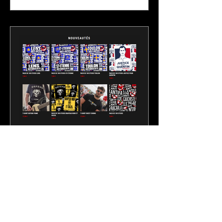
29 mars
1 min de lecture
Les nouveautés de la boutique
du Drapeau Noir
Le Drapeau Noir est une boutique
militante en ligne dont 100 % des