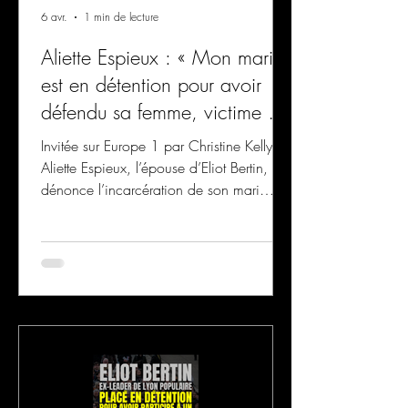
6 avr.
1 min de lecture
Aliette Espieux : « Mon mari
est en détention pour avoir
défendu sa femme, victime de
menaces de mort »
Invitée sur Europe 1 par Christine Kelly,
Aliette Espieux, l’épouse d’Eliot Bertin,
dénonce l’incarcération de son mari
survenue à la suite de sa participation à
la marche pour Quentin.