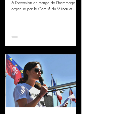
à l’occasion en marge de l'hommage
organisé par le Comité du 9 Mai et
interdit par la Préfecture ? Comme de
nombreux militants nationalistes, vous
estimez cette contravention injustifiée et
souhaitez la contester ? Les avocats et
juristes du Comité de Liaison et d’Aide
Nationaliste ont élaboré un modèle de
lettre de contestation prêt à l’emploi.
N’attendez pas : le délai de contestation
est limité à 45 jours après la notificati