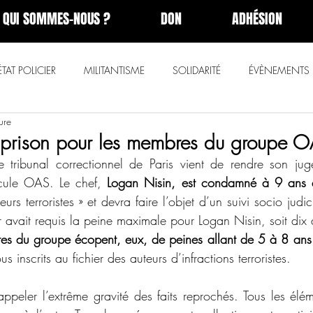
QUI SOMMES-NOUS ?
DON
ADHÉSION
ÉTAT POLICIER
MILITANTISME
SOLIDARITÉ
ÉVÈNEMENTS
ure
 prison pour les membres du groupe 
 tribunal correctionnel de Paris vient de rendre son juge
ule OAS. Le chef, 
Logan Nisin, est condamné à 9 ans 
urs terroristes » et devra faire l’objet d’un suivi socio judici
 avait requis la peine maximale pour Logan Nisin, soit dix 
es du groupe écopent, eux, de peines allant de 5 à 8 ans
us inscrits au fichier des auteurs d’infractions terroristes. 
appeler l’extrême gravité des faits reprochés. Tous les élém