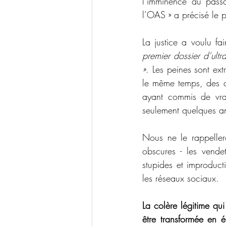
l’imminence du passag
l’OAS » a précisé le 
La justice a voulu fa
premier dossier d’ultr
»
. Les peines sont ex
le même temps, des ce
ayant commis de vrai
seulement quelques an
Nous ne le rappellero
obscures - les vende
stupides et improduct
les réseaux sociaux. 
La colère légitime qu
être transformée en é