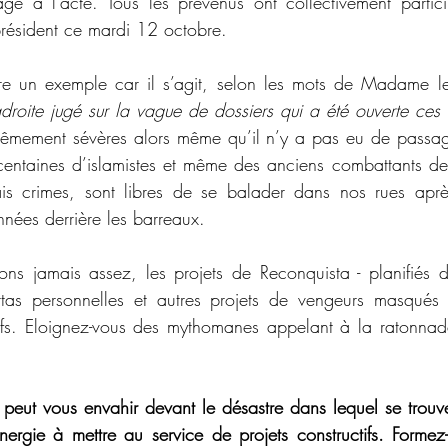
e à l’acte. Tous les prévenus ont collectivement partici
président ce mardi 12 octobre. 
ire un exemple car il s’agit, selon les mots de Madame le
adroite jugé sur la vague de dossiers qui a été ouverte ces 
trêmement sévères alors même qu’il n’y a pas eu de passag
ntaines d’islamistes et même des anciens combattants de l
s crimes, sont libres de se balader dans nos rues après
nées derrière les barreaux. 
ns jamais assez, les projets de Reconquista - planifiés 
ttas personnelles et autres projets de vengeurs masqués 
ifs. Eloignez-vous des mythomanes appelant à la ratonnade 
i peut vous envahir devant le désastre dans lequel se trouve
nergie à mettre au service de projets constructifs. Formez