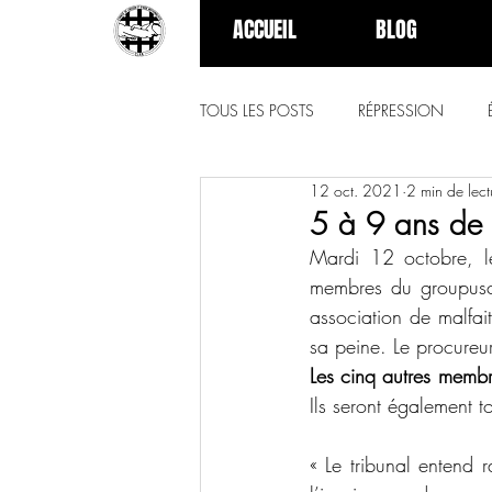
ACCUEIL
BLOG
TOUS LES POSTS
RÉPRESSION
12 oct. 2021
2 min de lect
5 à 9 ans de
Mardi 12 octobre, le
membres du groupusc
association de malfaite
sa peine. Le procureur
Les cinq autres membr
Ils seront également to
« Le tribunal entend r