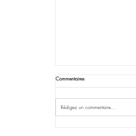
Commentaires
Rédigez un commentaire...
Vous avez été verbalisé en
marge du C9M ?