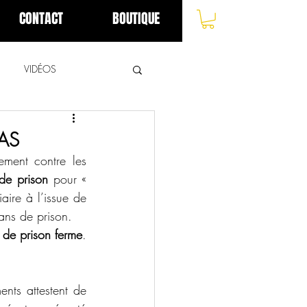
CONTACT
BOUTIQUE
VIDÉOS
OAS
ment contre les 
de prison
 pour « 
aire à l’issue de 
ans de prison.  
 de prison ferme
. 
ents attestent de 