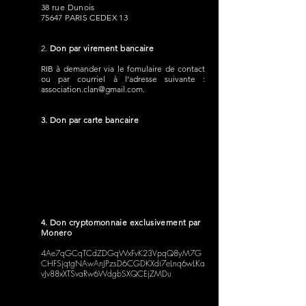
38 rue Dunois
75647 PARIS CEDEX 13
2.
Don par virement bancaire
RIB à demander via le fomulaire de contact
ou par courriel à l'adresse suivante :
association.clan@gmail.com
.
3. Don par carte bancaire
4. Don cryptomonnaie exclusivement par
Monero
4Ae7qGCqTCdZDGqWxFvK23VpqQ8yM7G
CHFSjqtgNAwAnJPzsD6CGDKXdi7eLnq6wLKa
vJv88xXTSvaRw6WdgbSXQCEjZMDu