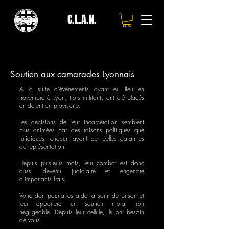
C.L.A.N.
Soutien aux camarades Lyonnais
À la suite d'événements ayant eu lieu en
novembre à Lyon, trois militants ont été placés
en détention provisoire.
Les décisions de leur incarcération semblent
plus animées par des raisons politiques que
juridiques, chacun ayant de réelles garanties
de représentation.
Depuis plusieurs mois, leur combat est donc
aussi devenu judiciaire et engendre
d'importants frais.
Votre don pourra les aider à sortir de prison et
leur apportera un soutien moral non
négligeable. Depuis leur cellule, ils ont besoin
de vous.