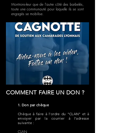
Montrons-leur que de l'autre côté des barbelés,
toute une communauté pour laquelle ils se sont
engagés se mobilise.
COMMENT FAIRE UN DON ?
1. Don par chèque
Chèque à faire à l'ordre du "CLAN" et à
envoyer par la courrier à l'adresse
suivante :
CLAN